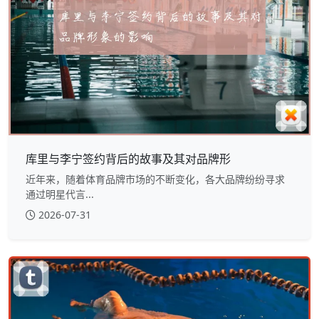
库里与李宁签约背后的故事及其对品牌形
近年来，随着体育品牌市场的不断变化，各大品牌纷纷寻求
通过明星代言...
2026-07-31