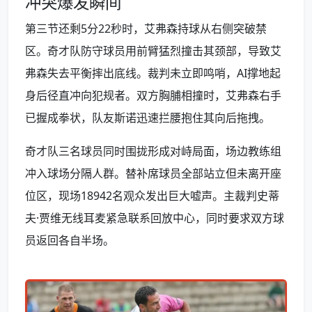
冲突爆发瞬间
第三节还剩5分22秒时，艾弗森持球从右侧突破禁
区。奇才队防守球员用前臂猛烈撞击其颈部，导致艾
弗森失去平衡摔出底线。裁判未立即鸣哨，AI撑地起
身后径直冲向犯规者。双方胸脯相撞时，艾弗森右手
已握成拳状，队友斯诺迅速拦腰抱住其向后拖拽。
奇才队三名球员同时围拢形成对峙局面，场边教练组
冲入球场分隔人群。替补席球员全部站立但未离开座
位区，现场18942名观众发出巨大嘘声。主裁判史蒂
夫·贾维无线耳麦紧急联系回放中心，同时要求双方球
员返回各自半场。