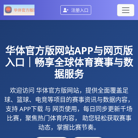
注册入口
华体官方版网站
APP与网页版
入口｜畅享全球体育赛事与数
据服务
欢迎访问
华体官方版网站
，提供全面覆盖足
球、篮球、电竞等项目的赛事资讯与数据内容，
支持
APP下载
与
网页使用
，每日同步更新千场
比赛，聚焦热门体育内容， 助您轻松获取赛事
动态，掌握比赛节奏。