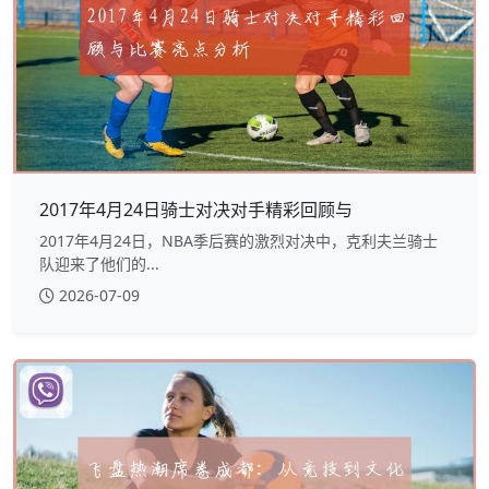
2017年4月24日骑士对决对手精彩回顾与
2017年4月24日，NBA季后赛的激烈对决中，克利夫兰骑士
队迎来了他们的...
2026-07-09