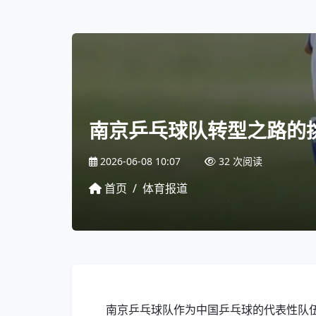
南京乒乓球队转型之路的
2026-06-08 10:07
32 次阅读
首页
/
体育报道
南京乒乓球队作为中国乒乓球的代表性队