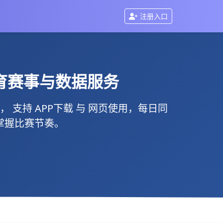
注册入口
育赛事与数据服务
， 支持
APP下载
与
网页使用
，每日同
掌握比赛节奏。