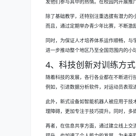
发他们参与其中的热情。在校园内开展推
除了基础教学，还特别注重选拔有潜力的
而且，通过定期举办青少年比赛，不断激
同时，为保证人才培养体系运作顺畅，与
进一步推动整个地区乃至全国范围内的小
4、科技创新对训练方
随着科技的发展，各行各业都在不断进行
例如，引进数据分析软件，对运动员表现
此外，新式设备如智能机器人被应用于技
理障碍，更加专注于技巧提升。同时，多
再者，在信息共享方面，通过建立线上交
提升，也加速了个人能力的发展，为未来