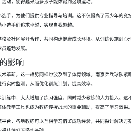
广活动，使得越来越多孩子能体验到这项运动。
小选手，为他们提供专业指导与培训。这不仅提高了青少年的竞
励小选手们追求卓越，实现自我超越。
学校及社区展开合作，共同构建健康成长环境。从训练设施到心
球员蓬勃发展。
式的影响
技术革新，这一趋势同样也波及到了体育领域。南京乒乓球队紧
进行实时监测，从而优化训练计划，提高效率。
术训练中，大大增加了练习强度，同时减少教练的人力投入。这
媒体教学工具也成为教练传授战术的重要辅助，提高了学习效果
流平台，各地教练可以互相学习借鉴成功经验，共同探讨解决方
取得佳绩打下坚实基础。