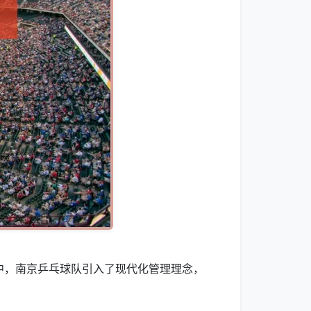
中，南京乒乓球队引入了现代化管理理念，