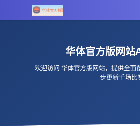
华体官方版网站
欢迎访问
华体官方版网站
，提供全面
步更新千场比