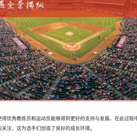
使得优秀教练员和运动员能够得到更好的支持与发展。在此过程
的关注，这为选手们创造了良好的成长环境。