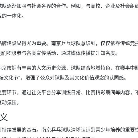
球队逐渐加强与社会各界的合作。例如，与高校、企业及社会组
及的一体化。
品牌建设显得尤为重要。南京乒乓球队意识到，仅仅依靠传统竞
他们积极参与各类宣传活动，通过媒体传播提升知名度。
南京市拥有丰富的人文历史资源，球队结合地域特色，在赛事中
坛文化节”，增强了公众对球队及其文化价值观念的认同感。
重要环节。通过社交平台分享训练日常、比赛精彩瞬间等内容，
互动氛围。
义
可持续发展的基石。南京乒乓球队清晰认识到青少年培养的重要