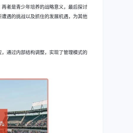
，再者是青少年培养的战略意义，最后探讨
所遭遇的挑战以及抓住的发展机遇，为其他
应，通过内部结构调整，实现了管理模式的