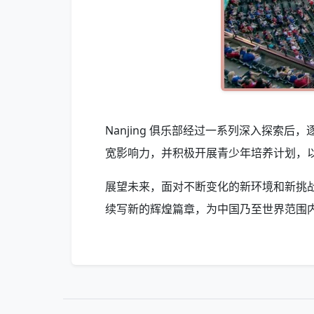
Nanjing 俱乐部经过一系列深入探
宽影响力，并积极开展青少年培养计划，
展望未来，面对不断变化的新环境和新挑
续写新的辉煌篇章，为中国乃至世界范围