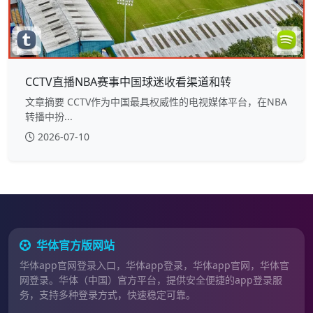
CCTV直播NBA赛事中国球迷收看渠道和转
文章摘要 CCTV作为中国最具权威性的电视媒体平台，在NBA
转播中扮...
2026-07-10
华体官方版网站
华体app官网登录入口，华体app登录，华体app官网，华体官
网登录。华体（中国）官方平台，提供安全便捷的app登录服
务，支持多种登录方式，快速稳定可靠。