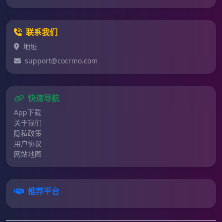
联系我们
地址
support@cocrmo.com
快速导航
App下载
关于我们
隐私政策
用户协议
网站地图
推荐平台