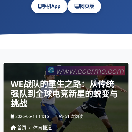
手机App
网页版
WE战队的重生之路：从传统
强队到全球电竞新星的蜕变与
挑战
2026-05-14 14:16
51 次阅读
首页
/
体育报道