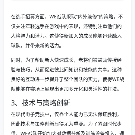
在选手招募方面，WE战队采取“内外兼修”的策略，不
仅关注年轻选手在游戏中的表现，还特别注重他们的
人格魅力和潜力。这使得新加入的成员能够迅速融入
球队，并带来新的活力。
同时，为了帮助新人快速成长，老将们被鼓励传授经
验与技巧，从而促进彼此间知识和技能的共享。这种
良好的互动进一步提升了整个团队的实力，使得WE战
队能够在赛场上展现出更加多元化和灵活性的打法。
3、技术与策略创新
在现代电子竞技中，仅靠个人能力已无法保证胜利，
因此技术与策略创新显得尤为重要。为了紧跟时代步
伐，WE战队开始加大对数据分析及训练设备投入，通