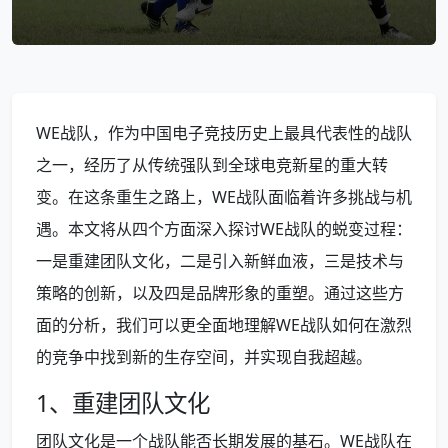
WE战队，作为中国电子竞技历史上最具代表性的战队
之一，经历了从传统强队到全球电竞新星的重大转
变。在这条重生之路上，WE战队面临着许多挑战与机
遇。本文将从四个方面深入探讨WE战队的蜕变过程：
一是重建团队文化，二是引入新鲜血液，三是技术与
策略的创新，以及四是品牌形象的重塑。通过这些方
面的分析，我们可以更全面地理解WE战队如何在激烈
的竞争中找到新的生存空间，并实现自我超越。
1、重建团队文化
团队文化是一个战队能否长期发展的基石。WE战队在