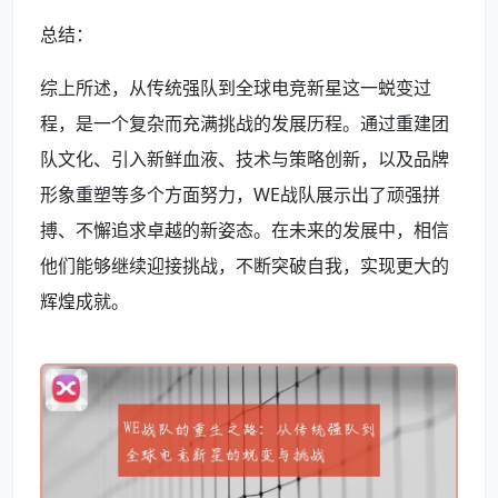
总结：
综上所述，从传统强队到全球电竞新星这一蜕变过
程，是一个复杂而充满挑战的发展历程。通过重建团
队文化、引入新鲜血液、技术与策略创新，以及品牌
形象重塑等多个方面努力，WE战队展示出了顽强拼
搏、不懈追求卓越的新姿态。在未来的发展中，相信
他们能够继续迎接挑战，不断突破自我，实现更大的
辉煌成就。