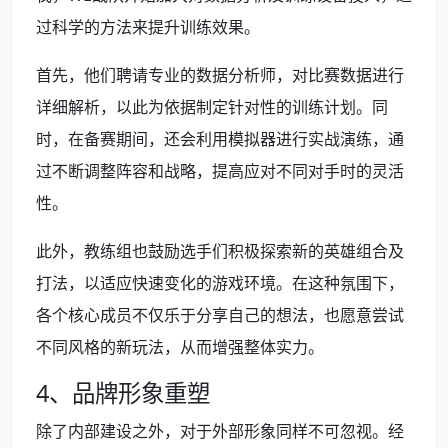
过科学的方法来提升训练效果。
首先，他们聘请专业的数据分析师，对比赛数据进行
详细解析，以此为依据制定针对性的训练计划。同
时，在备赛期间，还会利用模拟器进行实战演练，通
过不断调整阵容和战略，提高应对不同对手时的灵活
性。
此外，教练组也鼓励选手们积极探索新的英雄组合及
打法，以适应快速变化的游戏环境。在这种氛围下，
各个核心成员不仅乐于分享自己的想法，也愿意尝试
不同风格的新玩法，从而增强整体实力。
4、品牌形象重塑
除了内部建设之外，对于外部形象同样不可忽视。经