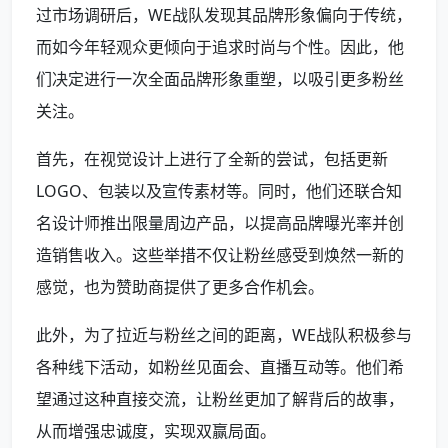
过市场调研后，WE战队发现其品牌形象偏向于传统，
而如今年轻观众更倾向于追求时尚与个性。因此，他
们决定进行一次全面品牌形象重塑，以吸引更多粉丝
关注。
首先，在视觉设计上进行了全新的尝试，包括更新
LOGO、包装以及宣传素材等。同时，他们还联合知
名设计师推出限量周边产品，以提高品牌曝光率并创
造销售收入。这些举措不仅让粉丝感受到焕然一新的
感觉，也为赞助商提供了更多合作机会。
此外，为了拉近与粉丝之间的距离，WE战队积极参与
各种线下活动，如粉丝见面会、直播互动等。他们希
望通过这种直接交流，让粉丝更加了解背后的故事，
从而增强忠诚度，实现双赢局面。