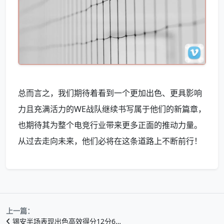
总而言之，我们期待着看到一个更加出色、更具影响
力且充满活力的WE战队继续书写属于他们的新篇章，
也期待其为整个电竞行业带来更多正面的推动力量。
从过去走向未来，他们必将在这条道路上不断前行！
上一篇：
锡安半场表现出色高效得分12分6…